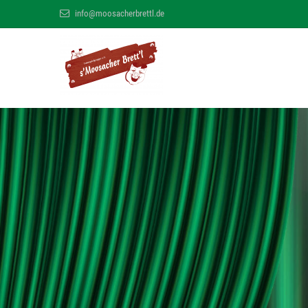
info@moosacherbrettl.de
s' Moosacher B
MÜNCHNER MUNDART THEATER