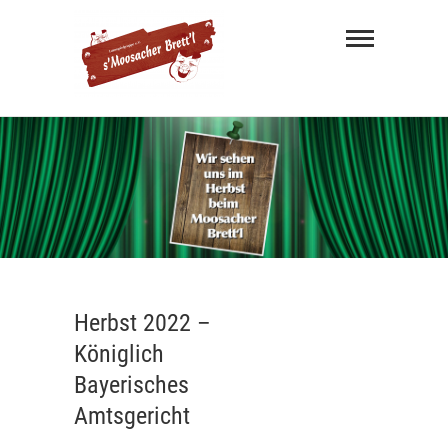
s'
Moosacher
Brett'l
MÜNCHNER MUNDART THEATER
Herbst 2022 –
Königlich
Bayerisches
Amtsgericht