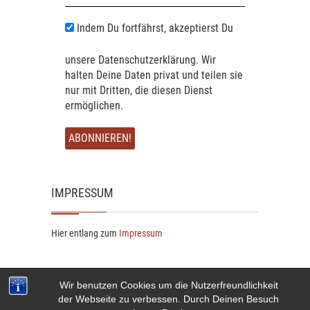
Indem Du fortfährst, akzeptierst Du
unsere Datenschutzerklärung. Wir
halten Deine Daten privat und teilen sie
nur mit Dritten, die diesen Dienst
ermöglichen.
IMPRESSUM
Hier entlang zum
Impressum
Wir benutzen Cookies um die Nutzerfreundlichkeit
der Webseite zu verbessen. Durch Deinen Besuch
© 2026
s' Moosacher Brett'l
| Designed by:
Theme Freesia
|