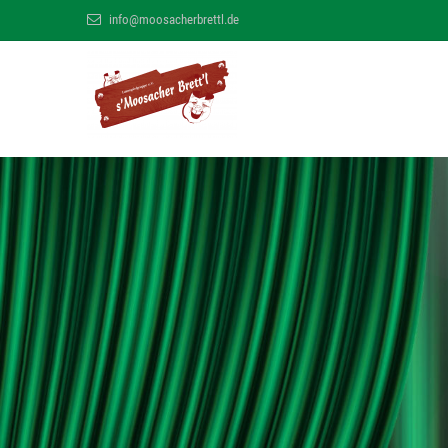
info@moosacherbrettl.de
s' Moosacher B
MÜNCHNER MUNDART THEATER