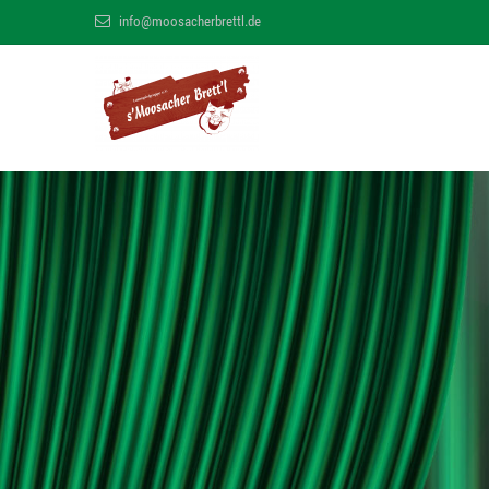
info@moosacherbrettl.de
s' Moosacher B
MÜNCHNER MUNDART THEATER