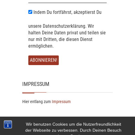
Indem Du fortfährst, akzeptierst Du
unsere Datenschutzerklärung. Wir
halten Deine Daten privat und teilen sie
nur mit Dritten, die diesen Dienst
ermöglichen.
IMPRESSUM
Hier entlang zum
Impressum
Wir benutzen Cookies um die Nutzerfreundlichkeit
der Webseite zu verbessen. Durch Deinen Besuch
© 2026
s' Moosacher Brett'l
| Designed by:
Theme Freesia
|