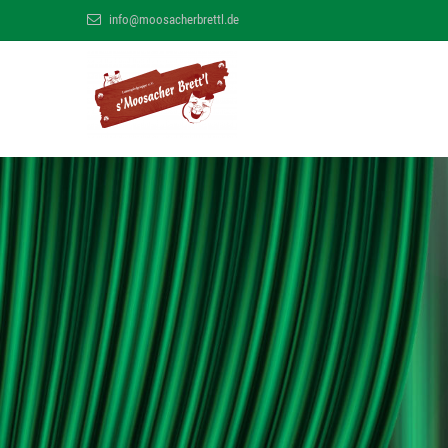
info@moosacherbrettl.de
s' Moosacher B
MÜNCHNER MUNDART THEATER